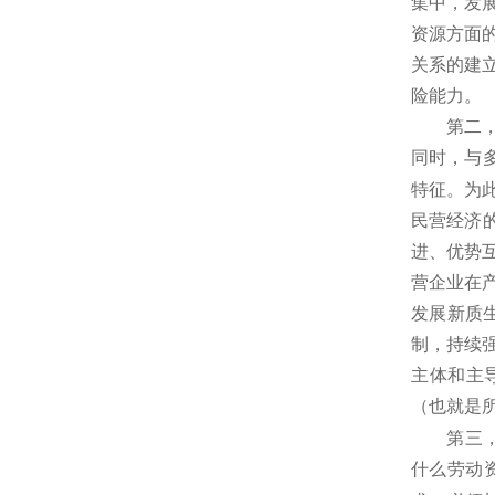
集中，发
资源方面
关系的建
险能力。
第二，构
同时，与
特征。为
民营经济的
进、优势
营企业在
发展新质
制，持续
主体和主
（也就是
第三，明
什么劳动