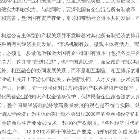
展战略性新兴产业和未来产业，注重原创性突破，加大基础攻关
的硬实力和软实力。与此同时，要深化国有企业混合所有制改革
立和完善，盘活国有资产存量，引导和带动社会资本共同发展，
建公有主体型的产权关系并不意味着对其他所有制经济的排斥
多种所有制经济共同发展。“市场机制有效、微观主体有活力、宏
此，必须进一步做优做强做大国有企业和国有资本（包括各类平
关系。这并非“国进民退”，也非“国退民进”，而应该是“国民
互补、相互融合的协同发展关系，而不是相互割裂、相互排斥的
产业链上展开上下游协同攻关，在创新协同、人才支持、技术交
生产力。同时，进一步强化对民营经济的产权界定和产权保护，
强化民营企业的知识产权全链条保护，保障民营企业家合法的人
导，整个国民经济就能持续高质量发展的观点是不符合实际、站
所谓民营经济）为主体的美国就不会出现
年的金融和经济危
2008
确新型生产要素如技术、数据的产权制度。“各种经济时代的
资料生产。”
不同于传统生产要素，智能化数字信息基
[12](P210)