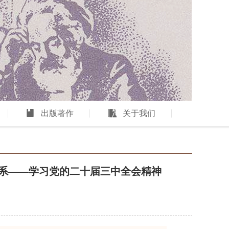
出版著作
关于我们
系——学习党的二十届三中全会精神