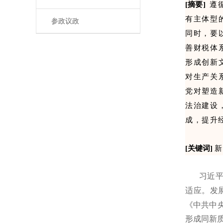
遵
[摘要]
有主体型
参政议政
同时，要
善财税体
形成创新
对生产关
党对塑造
法治建设
成，提升
新
[关
键词]
习近平
适应。发
《中共中
形成同新