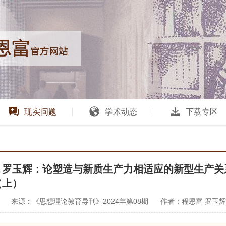
现实问题
学术动态
下载专区
、罗玉辉：论塑造与新质生产力相适应的新型生产关
（上）
来源：《思想理论教育导刊》2024年第08期
作者：程恩富 罗玉辉