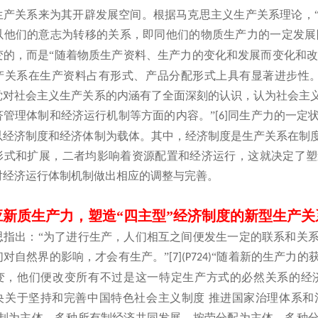
生产关系来为其开辟发展空间。根据马克思主义生产关系理论，
以他们的意志为转移的关系，即同他们的物质生产力的一定发展
变的，而是“随着物质生产资料、生产力的变化和发展而变化和改
产关系在生产资料占有形式、产品分配形式上具有显著进步性。
党对社会主义生产关系的内涵有了全面深刻的认识，认为社会主
济管理体制和经济运行机制等方面的内容。”
同生产力的一定
[6]
以经济制度和经济体制为载体。其中，经济制度是生产关系在制
形式和扩展，二者均影响着资源配置和经济运行，这就决定了塑
对经济运行体制机制做出相应的调整与完善。
应新质生产力，塑造“四主型”经济制度的新型生产关
出：“为了进行生产，人们相互之间便发生一定的联系和关系
们对自然界的影响，才会有生产。”
“随着新的生产力的
[7](P724)
变，他们便改变所有不过是这一特定生产方式的必然关系的经
央关于坚持和完善中国特色社会主义制度 推进国家治理体系和
有制为主体、多种所有制经济共同发展，按劳分配为主体、多种